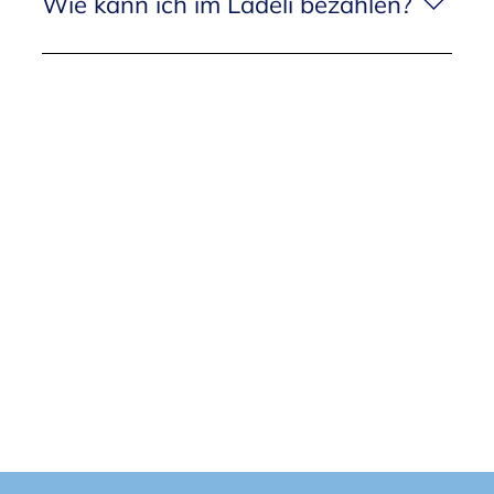
Wie kann ich im Lädeli bezahlen?
services.ch.
Im Lädeli kann mit allen gängigen Kreditkarten
oder mit Twint bezahlt werden.
Bardgeldzahlungen werden nicht akzeptiert.