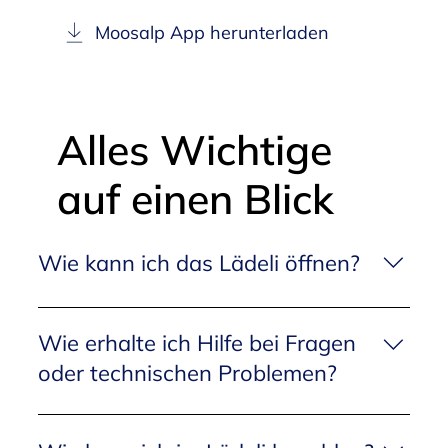
Moosalp App herunterladen
Alles Wichtige
auf einen Blick
Wie kann ich das Lädeli öffnen?
Lade dir die Moosalp App herunter. Öffne die App
und registriere dich. Klicke auf «Mehr» und dann
Wie erhalte ich Hilfe bei Fragen
auf «Moosalp Lädeli». Öffne mit «Türe Lädeli
oder technischen Problemen?
öffnen» die Tür.
Bitte melde dich direkt unter +41 76 822 40 54
oder schreibe eine E-Mail an info@moosalp-